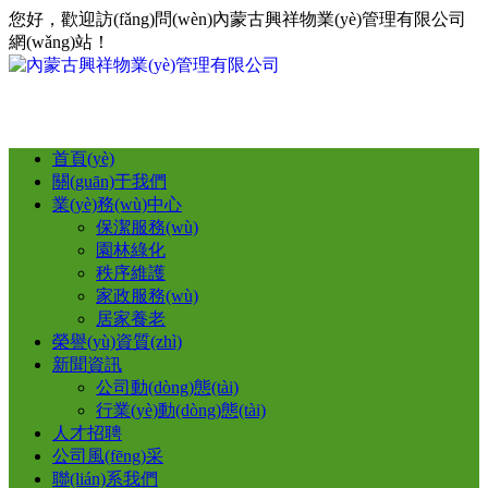
您好，歡迎訪(fǎng)問(wèn)內蒙古興祥物業(yè)管理有限公司
網(wǎng)站！
首頁(yè)
關(guān)于我們
業(yè)務(wù)中心
保潔服務(wù)
園林綠化
秩序維護
家政服務(wù)
居家養老
榮譽(yù)資質(zhì)
新聞資訊
公司動(dòng)態(tài)
行業(yè)動(dòng)態(tài)
人才招聘
公司風(fēng)采
聯(lián)系我們