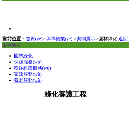
當前位置
：
首頁(yè)
>
興祥物業(yè)
>
案例展示
>
園林綠化
返回
案例展示
園林綠化
保潔服務(wù)
秩序維護服務(wù)
家政服務(wù)
養老服務(wù)
綠化養護工程